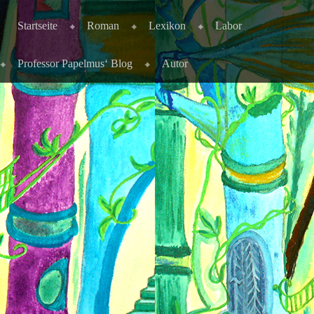
Skip to content
Menu
Startseite
Roman
Lexikon
Labor
Professor Papelmus‘ Blog
Autor
Die Autorin Ulrike Leinemann erzählt die