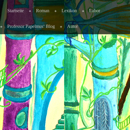
Skip to content
Menu
Startseite
Roman
Lexikon
Labor
Professor Papelmus‘ Blog
Autor
Die Autorin Ulrike Leinemann erzählt die